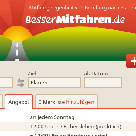
Mitfahrgelegenheit von Bernburg nach Plauen
Ziel
ab Datum
Angebot
0 Merkliste
hinzufügen
an jedem Sonntag
12:00 Uhr
in Oschersleben
(pünktlich)
~ 12:49 Uhr an
Bernburg
vorbei