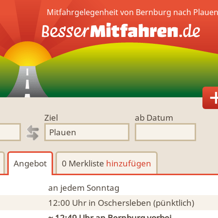
Mitfahrgelegenheit von Bernburg nach Plauen
Ziel
ab Datum
Angebot
0 Merkliste
hinzufügen
an jedem Sonntag
12:00 Uhr
in Oschersleben
(pünktlich)
~ 12:49 Uhr an
Bernburg
vorbei