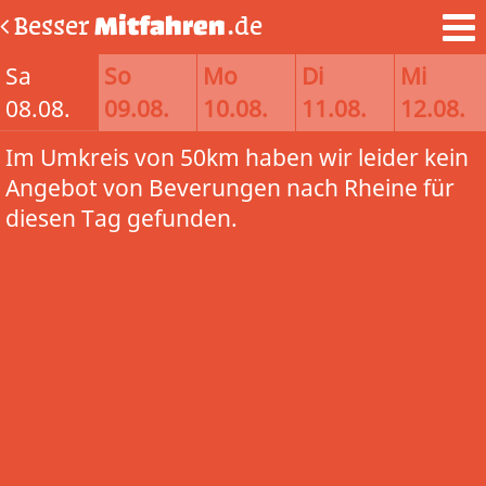
Besser
Mitfahren
.de
Sa
So
Mo
Di
Mi
08.08.
09.08.
10.08.
11.08.
12.08.
Im Umkreis von 50km haben wir leider kein
Angebot von Beverungen nach Rheine für
diesen Tag gefunden.