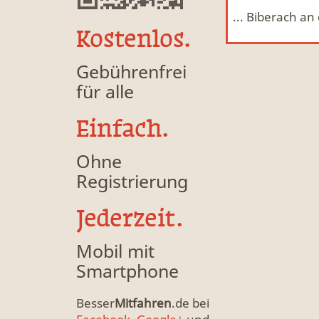
... Biberach an
Mitfahrgelegenheit & Fahrgemeinschaft
MFG
Kostenlos.
Gebührenfrei
für alle
Einfach.
Ohne
Registrierung
Jederzeit.
Mobil mit
Smartphone
Besser
Mitfahren
.de bei