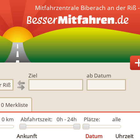
Mitfahrzentrale Biberach an der Riß 
Ziel
ab Datum
0
Merkliste
0 km
Abfahrtszeit:
0h - 24h
Plätze:
alle
Ankunft
Datum
Uhrzeit