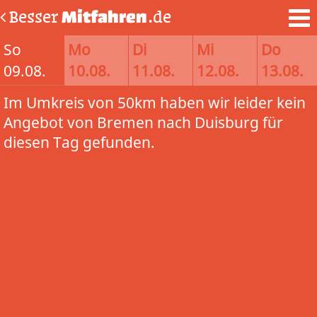
Besser
Mitfahren
.de
So
Mo
Di
Mi
Do
09.08.
10.08.
11.08.
12.08.
13.08.
Im Umkreis von 50km haben wir leider kein
Angebot von Bremen nach Duisburg für
diesen Tag gefunden.