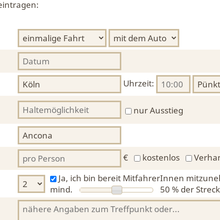
eintragen:
Uhrzeit:
nur Ausstieg
€
kostenlos
Verha
Ja, ich bin bereit MitfahrerInnen mitzun
mind.
50 %
der Streck