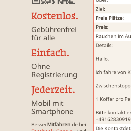
Ziel:
Kostenlos.
Freie Plätze
:
Preis
:
Gebührenfrei
für alle
Rauchen im Au
Details:
Einfach.
Hallo,
Ohne
ich fahre von 
Registrierung
Zwischenstopp 
Jederzeit.
1 Koffer pro Pe
Mobil mit
Smartphone
Bitte kontakti
+491628309198 
Besser
Mitfahren
.de bei
Die Kontaktdeta