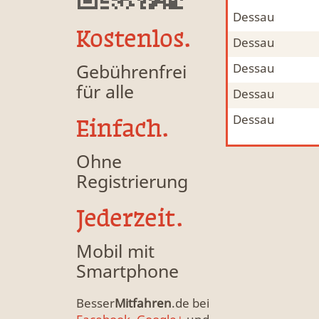
Dessau
Mitfahrgelegenheit & Fahrgemeinschaft
MFG
Kostenlos.
Dessau
Mitfahrgelegenheit & Fahrgemeinschaft
MFG
Gebührenfrei
Dessau
Mitfahrgelegenheit & Fahrgemeinschaft
MFG
für alle
Dessau
Mitfahrgelegenheit & Fahrgemeinschaft
MFG
Dessau
Mitfahrgelegenheit & Fahrgemeinschaft
MFG
Einfach.
Ohne
Registrierung
Jederzeit.
Mobil mit
Smartphone
Besser
Mitfahren
.de bei