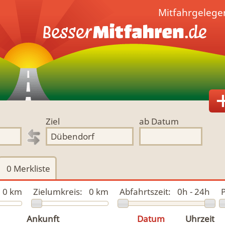
Mitfahrgelege
Ziel
ab Datum
0
Merkliste
0 km
Zielumkreis:
0 km
Abfahrtszeit:
0h - 24h
P
Ankunft
Datum
Uhrzeit