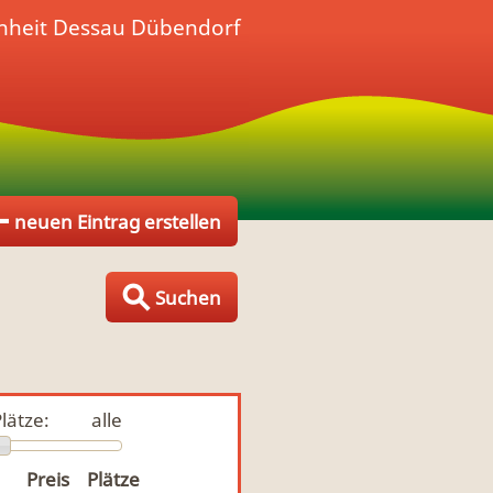
nheit
Dessau Dübendorf
neuen Eintrag erstellen
Suchen
lätze:
alle
Preis
Plätze