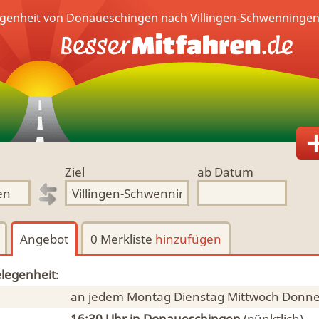
egenheit von Donaueschingen nach Villingen-Schwenningen
Ziel
ab Datum
Angebot
0 Merkliste
hinzufügen
legenheit
:
an jedem Montag Dienstag Mittwoch Donne
16:30 Uhr
in Donaueschingen
(pünktlich)