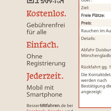
Ziel:
Kostenlos.
Freie Plätze
:
Preis
:
Gebührenfrei
für alle
Rauchen im Au
Details:
Einfach.
Abfahr Duisbur
Ohne
Mönchengladbac
Registrierung
Rückfahrt gg. 
Jederzeit.
Die Kontaktdeta
werden nach
Mobil mit
Bestätigung di
angezeigt:
Smartphone
Besser
Mitfahren
.de bei