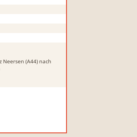
z Neersen (A44) nach
h