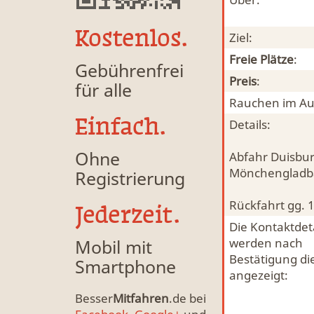
Kostenlos.
Ziel:
Freie Plätze
:
Gebührenfrei
Preis
:
für alle
Rauchen im Au
Einfach.
Details:
Ohne
Abfahr Duisbur
Mönchengladbac
Registrierung
Rückfahrt gg. 
Jederzeit.
Die Kontaktdeta
Mobil mit
werden nach
Bestätigung di
Smartphone
angezeigt:
Besser
Mitfahren
.de bei