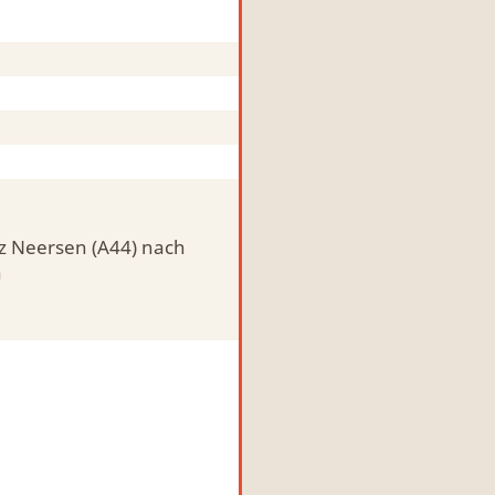
z Neersen (A44) nach
h