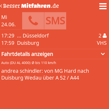
Besser
Mitfahren
.de
Mi
SMS
24.06.
17:29
... Düsseldorf
2
17:59
Duisburg
VHS
Fahrtdetails anzeigen
Auto
(DU AL 4000)
Ø bis 110 km/h
andrea schindler: von MG Hard nach
Duisburg Wedau über A 52 / A44