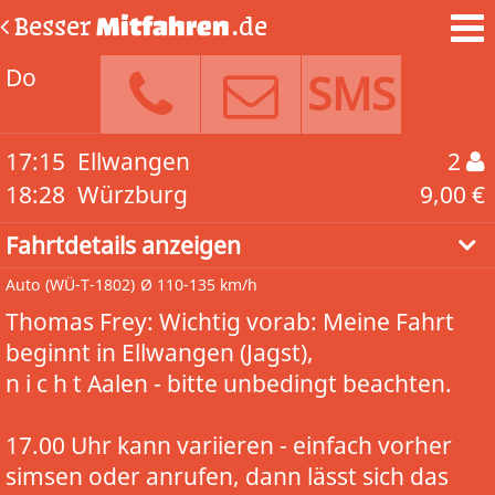
Besser
Mitfahren
.de
Do
SMS
17:15
Ellwangen
2
18:28
Würzburg
9,00 €
Fahrtdetails anzeigen
Auto
(WÜ-T-1802)
Ø 110-135 km/h
Thomas Frey: Wichtig vorab: Meine Fahrt
beginnt in Ellwangen (Jagst),
n i c h t Aalen - bitte unbedingt beachten.
17.00 Uhr kann variieren - einfach vorher
simsen oder anrufen, dann lässt sich das