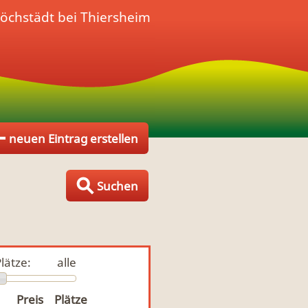
öchstädt bei Thiersheim
neuen Eintrag erstellen
Suchen
lätze:
alle
Preis
Plätze