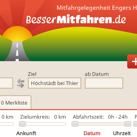
Mitfahrgelegenheit
Engers H
Ziel
ab Datum
0
Merkliste
0 km
Zielumkreis:
0 km
Abfahrtszeit:
0h - 24h
P
Ankunft
Datum
Uhrzeit