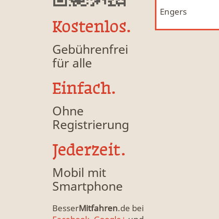
Engers
Mitfahrgelegenheit & Fahrgemeinschaft
MFG
Kostenlos.
Gebührenfrei
für alle
Einfach.
Ohne
Registrierung
Jederzeit.
Mobil mit
Smartphone
Besser
Mitfahren
.de bei