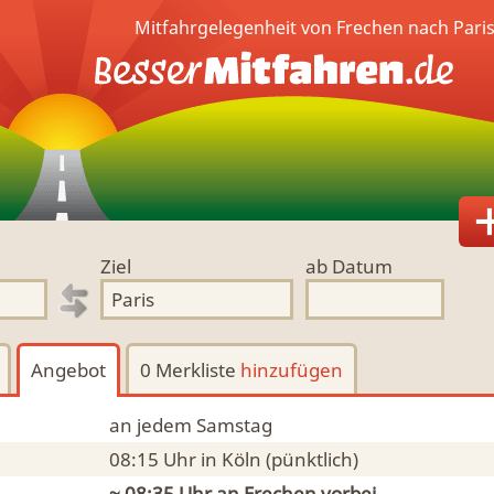
Mitfahrgelegenheit von Frechen nach Pari
Ziel
ab Datum
Angebot
0 Merkliste
hinzufügen
an jedem Samstag
08:15 Uhr
in Köln
(pünktlich)
~ 08:35 Uhr an
Frechen
vorbei