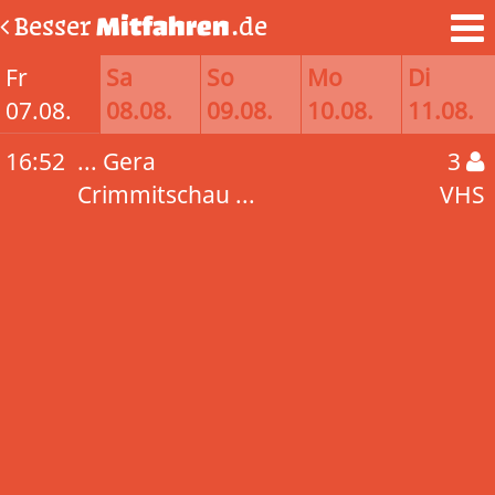
Besser
Mitfahren
.de
Fr
Sa
So
Mo
Di
07.08.
08.08.
09.08.
10.08.
11.08.
16:52
... Gera
3
Crimmitschau ...
VHS