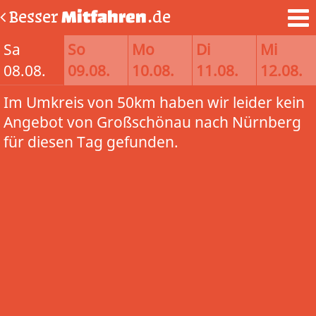
Besser
Mitfahren
.de
Sa
So
Mo
Di
Mi
08.08.
09.08.
10.08.
11.08.
12.08.
Im Umkreis von 50km haben wir leider kein
Angebot von Großschönau nach Nürnberg
für diesen Tag gefunden.