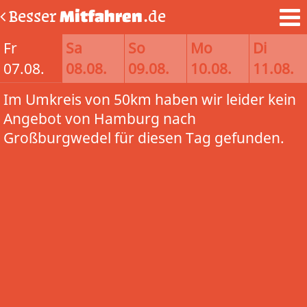
Besser
Mitfahren
.de
Fr
Sa
So
Mo
Di
07.08.
08.08.
09.08.
10.08.
11.08.
Im Umkreis von 50km haben wir leider kein
Angebot von Hamburg nach
Großburgwedel für diesen Tag gefunden.