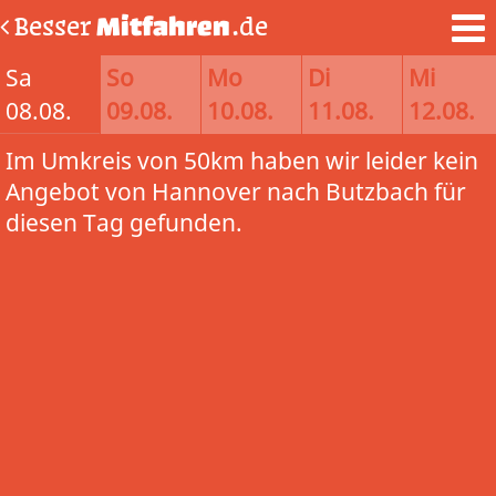
Besser
Mitfahren
.de
Sa
So
Mo
Di
Mi
08.08.
09.08.
10.08.
11.08.
12.08.
Im Umkreis von 50km haben wir leider kein
Angebot von Hannover nach Butzbach für
diesen Tag gefunden.