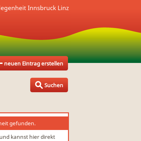
legenheit
Innsbruck Linz
neuen Eintrag erstellen
Suchen
heit gefunden.
 und kannst hier direkt