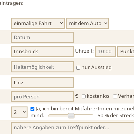
eintragen:
Uhrzeit:
nur Ausstieg
€
kostenlos
Verha
Ja, ich bin bereit MitfahrerInnen mitzun
mind.
50 %
der Streck