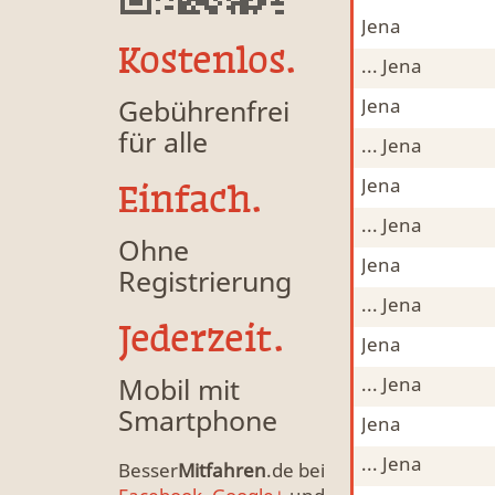
Jena
Mitfahrgelegenheit & Fahrgemeinschaft
MFG
Kostenlos.
... Jena
Mitfahrgelegenheit & Fahrgemeinschaft
MFG
Gebührenfrei
Jena
Mitfahrgelegenheit & Fahrgemeinschaft
MFG
für alle
... Jena
Mitfahrgelegenheit & Fahrgemeinschaft
MFG
Jena
Mitfahrgelegenheit & Fahrgemeinschaft
MFG
Einfach.
... Jena
Mitfahrgelegenheit & Fahrgemeinschaft
MFG
Ohne
Jena
Mitfahrgelegenheit & Fahrgemeinschaft
MFG
Registrierung
... Jena
Mitfahrgelegenheit & Fahrgemeinschaft
MFG
Jederzeit.
Jena
Mitfahrgelegenheit & Fahrgemeinschaft
MFG
Mobil mit
... Jena
Mitfahrgelegenheit & Fahrgemeinschaft
MFG
Smartphone
Jena
Mitfahrgelegenheit & Fahrgemeinschaft
MFG
... Jena
Mitfahrgelegenheit & Fahrgemeinschaft
MFG
Besser
Mitfahren
.de bei