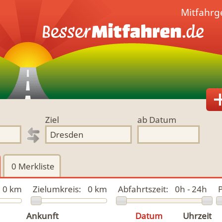
Mitfahrg
Ziel
ab Datum
0
Merkliste
0 km
Zielumkreis:
0 km
Abfahrtszeit:
0h - 24h
P
Ankunft
Datum
Uhrzeit