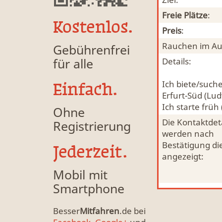
Freie Plätze
:
Kostenlos.
Preis
:
Rauchen im Au
Gebührenfrei
für alle
Details:
Ich biete/such
Einfach.
Erfurt-Süd (Lud
Ich starte früh
Ohne
Die Kontaktdeta
Registrierung
werden nach
Bestätigung di
Jederzeit.
angezeigt:
Mobil mit
Smartphone
Besser
Mitfahren
.de bei