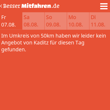
Besser
Mitfahren
.de
Fr
Sa
So
Mo
Di
07.08.
08.08.
09.08.
10.08.
11.08.
Im Umkreis von 50km haben wir leider kein
Angebot von Kaditz für diesen Tag
gefunden.