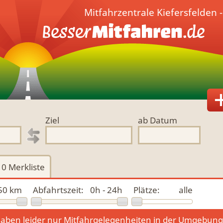
Mitfahrzentrale Kiefersfelden 
Ziel
ab Datum
0
Merkliste
50 km
Abfahrtszeit:
0h - 24h
Plätze:
alle
aben leider nur Mitfahrgelegenheiten in der Umgebun