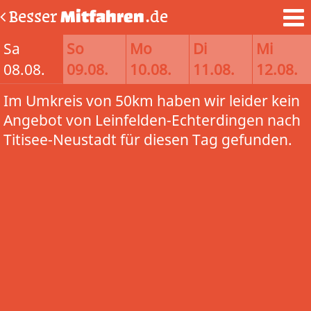
Besser
Mitfahren
.de
Sa
So
Mo
Di
Mi
08.08.
09.08.
10.08.
11.08.
12.08.
Im Umkreis von 50km haben wir leider kein
Angebot von Leinfelden-Echterdingen nach
Titisee-Neustadt für diesen Tag gefunden.