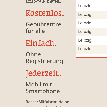
Leipzig
Mitfahrgelegenheit & Fahrgemeinschaft
Raucherpause
Kostenlos.
Leipzig
Mitfahrgelegenheit & Fahrgemeinschaft
Raucherpause
Gebührenfrei
Leipzig
Mitfahrgelegenheit & Fahrgemeinschaft
Raucherpause
für alle
Leipzig
Mitfahrgelegenheit & Fahrgemeinschaft
Raucherpause
Leipzig
Mitfahrgelegenheit & Fahrgemeinschaft
Raucherpause
Einfach.
Leipzig
Mitfahrgelegenheit & Fahrgemeinschaft
Raucherpause
Ohne
Registrierung
Jederzeit.
Mobil mit
Smartphone
Besser
Mitfahren
.de bei