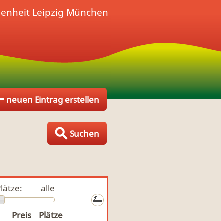
genheit
Leipzig München
neuen Eintrag erstellen
Suchen
lätze:
alle
Preis
Plätze