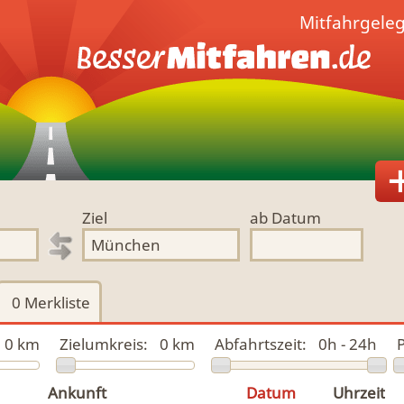
Mitfahrgele
Ziel
ab Datum
0
Merkliste
0 km
Zielumkreis:
0 km
Abfahrtszeit:
0h - 24h
P
Ankunft
Datum
Uhrzeit