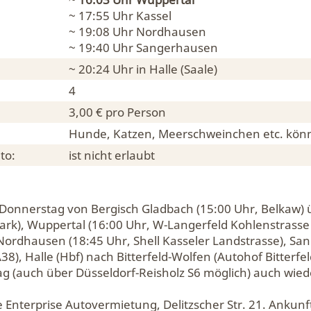
~ 17:55 Uhr
Kassel
~ 19:08 Uhr
Nordhausen
~ 19:40 Uhr
Sangerhausen
~ 20:24 Uhr in
Halle (Saale)
4
3,00 € pro Person
Hunde, Katzen, Meerschweinchen etc. könn
to:
ist nicht erlaubt
 Donnerstag von Bergisch Gladbach (15:00 Uhr, Belkaw) 
rk), Wuppertal (16:00 Uhr, W-Langerfeld Kohlenstrasse 
, Nordhausen (18:45 Uhr, Shell Kasseler Landstrasse), S
38), Halle (Hbf) nach Bitterfeld-Wolfen (Autohof Bitterf
ag (auch über Düsseldorf-Reisholz S6 möglich) auch wied
e Enterprise Autovermietung, Delitzscher Str. 21. Ankunf