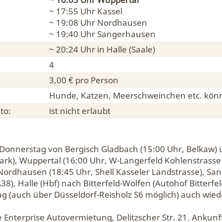
~ 17:55 Uhr
Kassel
~ 19:08 Uhr
Nordhausen
~ 19:40 Uhr
Sangerhausen
~ 20:24 Uhr in
Halle (Saale)
4
3,00 € pro Person
Hunde, Katzen, Meerschweinchen etc. könn
to:
ist nicht erlaubt
 Donnerstag von Bergisch Gladbach (15:00 Uhr, Belkaw) 
rk), Wuppertal (16:00 Uhr, W-Langerfeld Kohlenstrasse 
, Nordhausen (18:45 Uhr, Shell Kasseler Landstrasse), S
38), Halle (Hbf) nach Bitterfeld-Wolfen (Autohof Bitterf
ag (auch über Düsseldorf-Reisholz S6 möglich) auch wied
e Enterprise Autovermietung, Delitzscher Str. 21. Ankunf