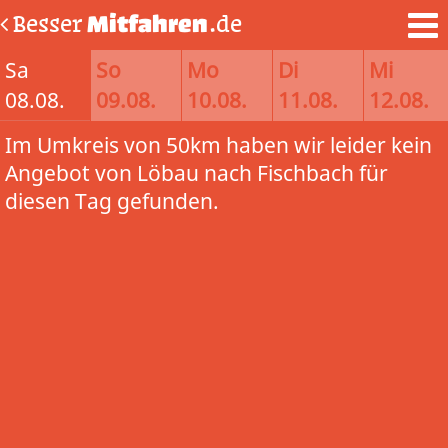
Besser
Mitfahren
.de
Sa
So
Mo
Di
Mi
08.08.
09.08.
10.08.
11.08.
12.08.
Im Umkreis von 50km haben wir leider kein
Angebot von Löbau nach Fischbach für
diesen Tag gefunden.