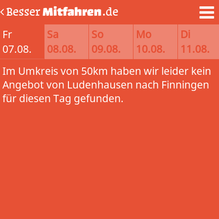
Besser
Mitfahren
.de
Fr
Sa
So
Mo
Di
07.08.
08.08.
09.08.
10.08.
11.08.
Im Umkreis von 50km haben wir leider kein
Angebot von Ludenhausen nach Finningen
für diesen Tag gefunden.