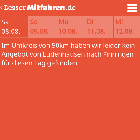
Besser
Mitfahren
.de
Sa
So
Mo
Di
Mi
08.08.
09.08.
10.08.
11.08.
12.08.
Im Umkreis von 50km haben wir leider kein
Angebot von Ludenhausen nach Finningen
für diesen Tag gefunden.