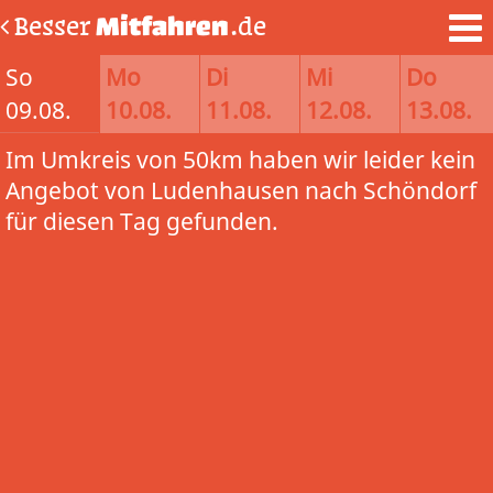
Besser
Mitfahren
.de
So
Mo
Di
Mi
Do
09.08.
10.08.
11.08.
12.08.
13.08.
Im Umkreis von 50km haben wir leider kein
Angebot von Ludenhausen nach Schöndorf
für diesen Tag gefunden.