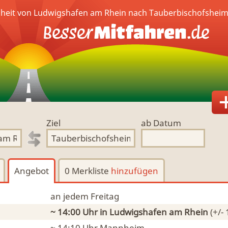
heit von Ludwigshafen am Rhein nach Tauberbischofsheim
Ziel
ab Datum
Angebot
0 Merkliste
hinzufügen
an jedem Freitag
~ 14:00 Uhr
in Ludwigshafen am Rhein
(+/-
~ 14:10 Uhr
Mannheim