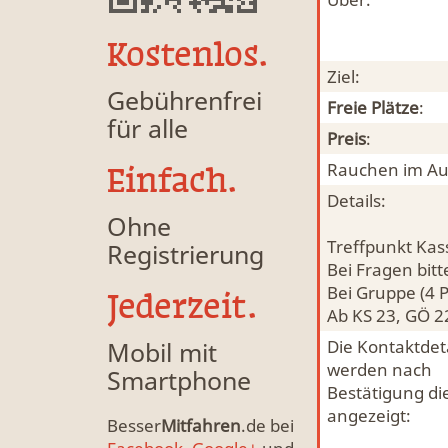
Kostenlos.
Ziel:
Gebührenfrei
Freie Plätze
:
für alle
Preis
:
Rauchen im Au
Einfach.
Details:
Ohne
Treffpunkt Kass
Registrierung
Bei Fragen bit
Bei Gruppe (4 
Jederzeit.
Ab KS 23, GÖ 2
Mobil mit
Die Kontaktdeta
werden nach
Smartphone
Bestätigung di
angezeigt:
Besser
Mitfahren
.de bei