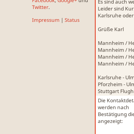
Facebook
,
Google+
und
Es sind auch w
Twitter
.
Leider sind Ku
Karlsruhe ode
Impressum
|
Status
Grüße Karl
Mannheim / Hei
Mannheim / Hei
Mannheim / Hei
Mannheim / Hei
Karlsruhe - Ul
Pforzheim - Ul
Stuttgart Flugh
Die Kontaktdeta
werden nach
Bestätigung di
angezeigt: