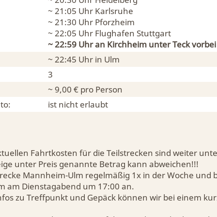
~ 21:05 Uhr
Karlsruhe
~ 21:30 Uhr
Pforzheim
~ 22:05 Uhr
Flughafen Stuttgart
~ 22:59 Uhr an
Kirchheim unter Teck
vorbei
~ 22:45 Uhr in
Ulm
3
~ 9,00 € pro Person
to:
ist nicht erlaubt
tuellen Fahrtkosten für die Teilstrecken sind weiter unt
eige unter Preis genannte Betrag kann abweichen!!!
Strecke Mannheim-Ulm regelmäßig 1x in der Woche und b
 am Dienstagabend um 17:00 an.
Infos zu Treffpunkt und Gepäck können wir bei einem ku