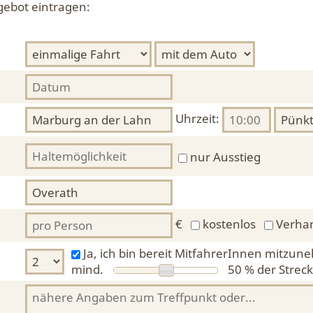
gebot eintragen:
Uhrzeit:
nur Ausstieg
€
kostenlos
Verha
Ja, ich bin bereit MitfahrerInnen mitzun
mind.
50 %
der Streck