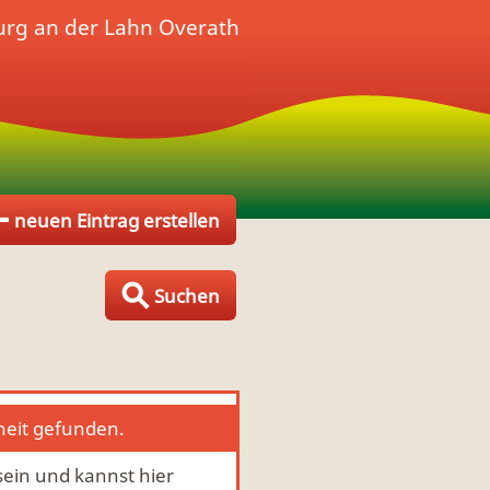
rg an der Lahn Overath
neuen Eintrag erstellen
Suchen
heit gefunden.
 sein und kannst hier