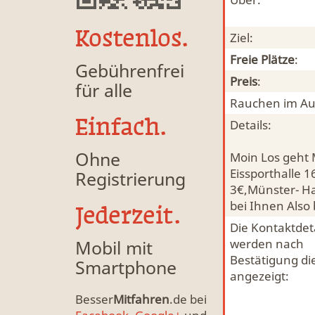
Kostenlos.
Ziel:
Freie Plätze
:
Gebührenfrei
Preis
:
für alle
Rauchen im Au
Einfach.
Details:
Ohne
Moin Los geht 
Eissporthalle 
Registrierung
3€,Münster- H
bei Ihnen Also 
Jederzeit.
Die Kontaktdeta
Mobil mit
werden nach
Bestätigung di
Smartphone
angezeigt:
Besser
Mitfahren
.de bei