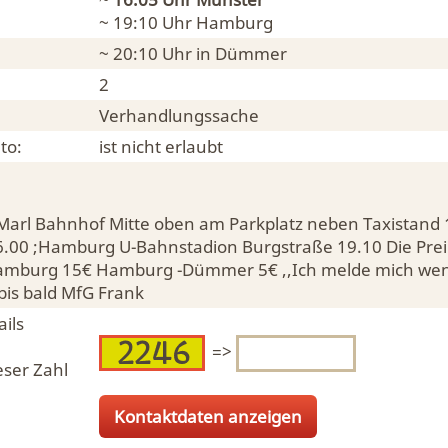
~ 19:10 Uhr
Hamburg
~ 20:10 Uhr in
Dümmer
2
Verhandlungssache
to:
ist nicht erlaubt
Marl Bahnhof Mitte oben am Parkplatz neben Taxistand 
16.00 ;Hamburg U-Bahnstadion Burgstraße 19.10 Die Prei
amburg 15€ Hamburg -Dümmer 5€ ,,Ich melde mich wen
bis bald MfG Frank
ils
=>
eser Zahl