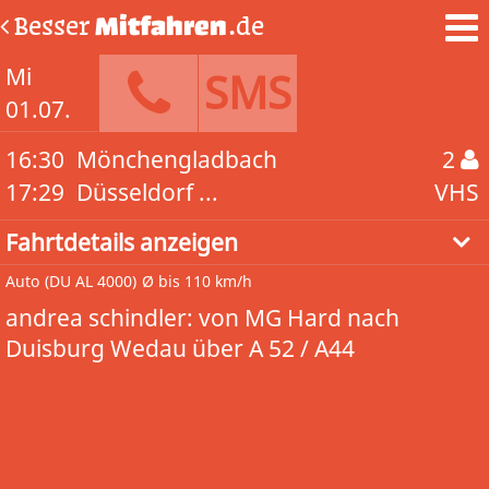
Besser
Mitfahren
.de
Mi
SMS
01.07.
16:30
Mönchengladbach
2
17:29
Düsseldorf ...
VHS
Fahrtdetails anzeigen
Auto
(DU AL 4000)
Ø bis 110 km/h
andrea schindler: von MG Hard nach
Duisburg Wedau über A 52 / A44