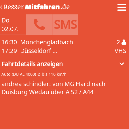
Besser
Mitfahren
.de
Do
SMS
02.07.
16:30
Mönchengladbach
2
17:29
Düsseldorf ...
VHS
Fahrtdetails anzeigen
Auto
(DU AL 4000)
Ø bis 110 km/h
andrea schindler: von MG Hard nach
Duisburg Wedau über A 52 / A44