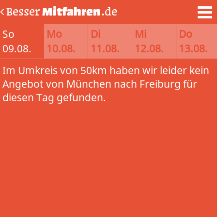
Besser
Mitfahren
.de
So
Mo
Di
Mi
Do
09.08.
10.08.
11.08.
12.08.
13.08.
Im Umkreis von 50km haben wir leider kein
Angebot von München nach Freiburg für
diesen Tag gefunden.