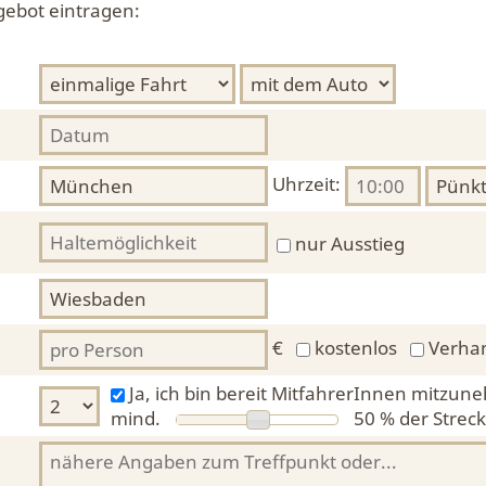
gebot eintragen:
Uhrzeit:
nur Ausstieg
€
kostenlos
Verha
Ja, ich bin bereit MitfahrerInnen mitzun
mind.
50 %
der Streck