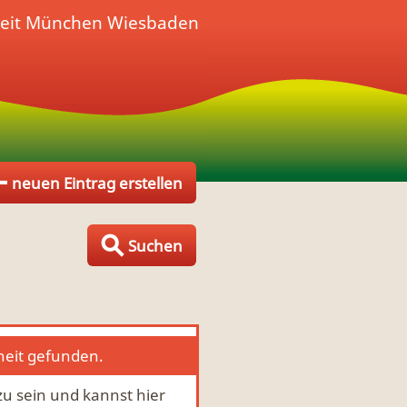
eit
München Wiesbaden
neuen Eintrag erstellen
Suchen
heit gefunden.
zu sein und kannst hier