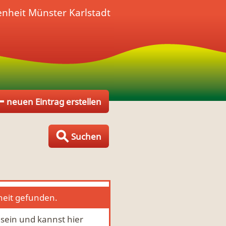
enheit
Münster Karlstadt
neuen Eintrag erstellen
Suchen
heit gefunden.
u sein und kannst hier