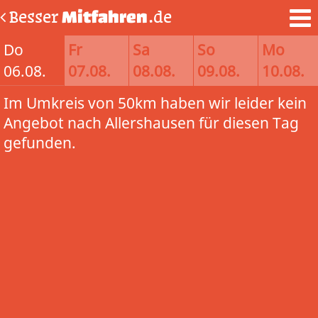
Besser
Mitfahren
.de
Do
Fr
Sa
So
Mo
06.08.
07.08.
08.08.
09.08.
10.08.
Im Umkreis von 50km haben wir leider kein
Angebot nach Allershausen für diesen Tag
gefunden.