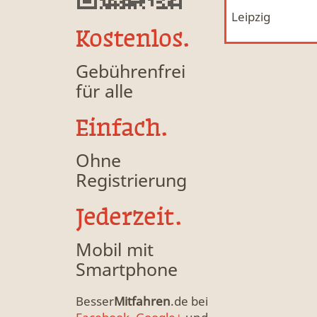
Leipzig
Mitfahrgelegenheit & Fahrgemeinschaft
MFG
Kostenlos.
Gebührenfrei
für alle
Einfach.
Ohne
Registrierung
Jederzeit.
Mobil mit
Smartphone
Besser
Mitfahren
.de bei