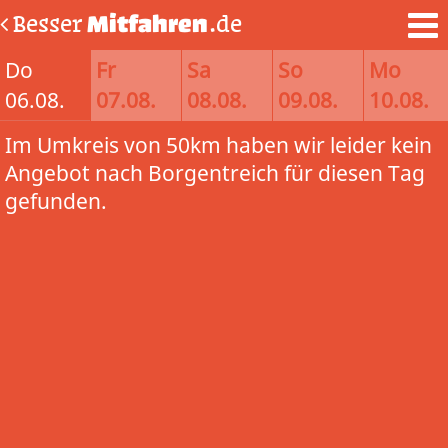
Besser
Mitfahren
.de
Do
Fr
Sa
So
Mo
06.08.
07.08.
08.08.
09.08.
10.08.
Im Umkreis von 50km haben wir leider kein
Angebot nach Borgentreich für diesen Tag
gefunden.