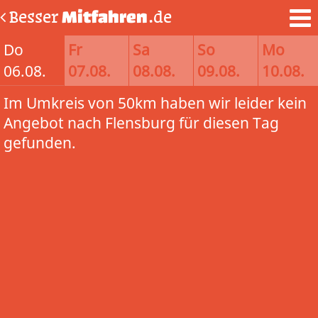
Besser
Mitfahren
.de
Do
Fr
Sa
So
Mo
06.08.
07.08.
08.08.
09.08.
10.08.
Im Umkreis von 50km haben wir leider kein
Angebot nach Flensburg für diesen Tag
gefunden.