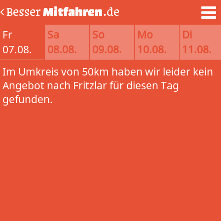
Besser
Mitfahren
.de
Fr
Sa
So
Mo
Di
07.08.
08.08.
09.08.
10.08.
11.08.
Im Umkreis von 50km haben wir leider kein
Angebot nach Fritzlar für diesen Tag
gefunden.