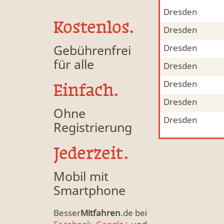
Dresden
Mitfahrgelegenheit & Fahrgemeinschaft
MFG
Kostenlos.
Dresden
Mitfahrgelegenheit & Fahrgemeinschaft
MFG
Gebührenfrei
Dresden
Mitfahrgelegenheit & Fahrgemeinschaft
MFG
für alle
Dresden
Mitfahrgelegenheit & Fahrgemeinschaft
MFG
Dresden
Mitfahrgelegenheit & Fahrgemeinschaft
MFG
Einfach.
Dresden
Mitfahrgelegenheit & Fahrgemeinschaft
MFG
Ohne
Dresden
Mitfahrgelegenheit & Fahrgemeinschaft
MFG
Registrierung
Jederzeit.
Mobil mit
Smartphone
Besser
Mitfahren
.de bei