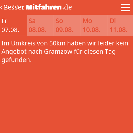
Besser
Mitfahren
.de
Fr
Sa
So
Mo
Di
07.08.
08.08.
09.08.
10.08.
11.08.
Im Umkreis von 50km haben wir leider kein
Angebot nach Gramzow für diesen Tag
gefunden.