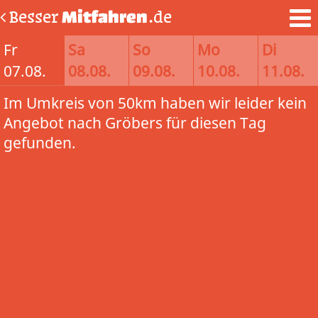
Besser
Mitfahren
.de
Fr
Sa
So
Mo
Di
07.08.
08.08.
09.08.
10.08.
11.08.
Im Umkreis von 50km haben wir leider kein
Angebot nach Gröbers für diesen Tag
gefunden.